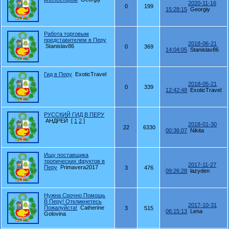
2020-11-16
0
199
15:28:15
Georgiy
Работа торговым
представителем в Перу
2018-06-21
Stanislav86
0
369
14:04:05
Stanislav86
Гид в Перу
ExoticTravel
2018-05-21
0
339
12:42:48
ExoticTravel
РУССКИЙ ГИД В ПЕРУ
АНДРЕЙ
[
1
2
]
2018-01-30
22
6330
00:36:07
Nikita
Ищу поставщика
тропических фруктов в
2017-11-27
Перу
Primavera2017
3
476
09:26:28
lazyden
Нужна Срочно Помощь
В Перу! Откликнетесь
2017-10-31
Пожалуйста!
Catherine
3
515
06:15:13
Lena
Golovina