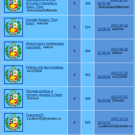
русские сувениры в
0
316
04:07:39
Лиме, Перу
ArtesaniasDelMundo
ArtesaniasDelMundo
Онлайн Казино "Под
Ключ"
watcher
2013-10-16
0
514
12:28:43
watcher
Деньги ищут приёмщика
платежей.
neitron
2013-08-29
0
456
01:30:44
neitron
Работа для фотографов.
vic123456
2013-07-25
0
401
04:18:09
vic123456
Продам мебель и
технику дешево в Лиме
2013-07-02
Zhenshi
0
328
02:44:08
Zhenshi
Помогите!!!
Lyutikov81@yandex.ru
2012-12-16
0
520
16:14:12
Lyutikov81@yandex.ru