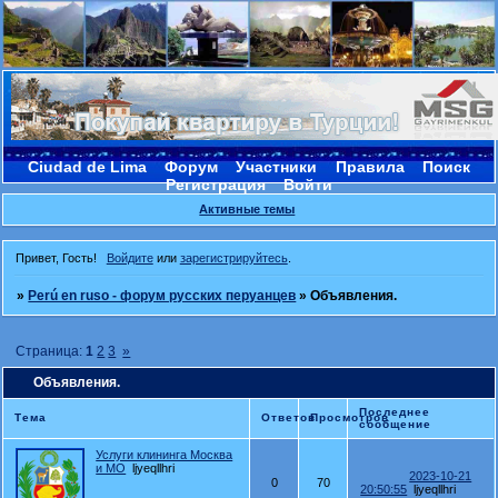
Ciudad de Lima
Форум
Участники
Правила
Поиск
Регистрация
Войти
Активные темы
Привет, Гость!
Войдите
или
зарегистрируйтесь
.
»
Perú en ruso - форум русских перуанцев
»
Объявления.
Страница:
1
2
3
»
Объявления.
Последнее
Тема
Ответов
Просмотров
сообщение
Услуги клининга Москва
и МО
ljyeqllhri
2023-10-21
0
70
20:50:55
ljyeqllhri