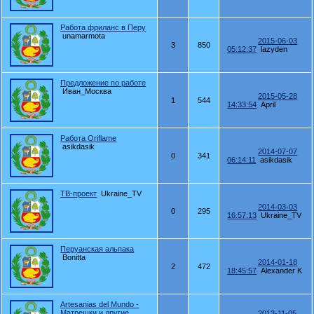
Работа фриланс в Перу
unamarmota
2015-06-03
3
850
05:12:37
lazyden
Предложение по работе
Иван_Москва
2015-05-28
1
544
14:33:54
April
Работа Oriflame
asikdasik
2014-07-07
0
341
06:14:11
asikdasik
ТВ-проект
Ukraine_TV
2014-03-03
0
295
16:57:13
Ukraine_TV
Перуанская альпака
Bonitta
2014-01-18
2
472
18:45:57
Alexander K
Artesanias del Mundo -
Матрешки и другие
2013-11-05