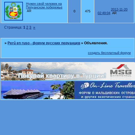
Нужен свой человек на
Перуанском побережье
2012-11-20
AR
0
475
02:49:04
AR
Страница:
1
2
3
»
»
Perú en ruso - форум русских перуанцев
»
Объявления.
создать бесплатный форум