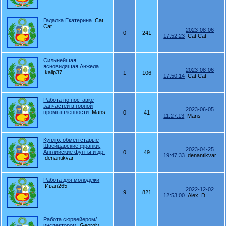
Гадалка Екатерина
Cat
Cat
2023-08-06
0
241
17:52:23
Cat Cat
Сильнейшая
ясновидящая Анжела
2023-08-06
kalip37
1
106
17:50:14
Cat Cat
Работа по поставке
запчастей в горной
2023-06-05
промышленности
Mans
0
41
11:27:13
Mans
Куплю, обмен старые
Швейцарские франки,
2023-04-25
Английские фунты и др.
0
49
19:47:33
denantikvar
denantikvar
Работа для молодежи
Иван265
2022-12-02
9
821
12:53:00
Alex_D
Работа сюрвейером/
инспектором
Georgiy