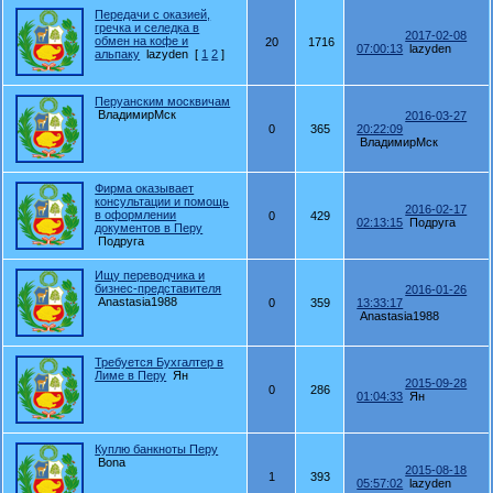
Передачи с оказией,
гречка и селедка в
2017-02-08
обмен на кофе и
20
1716
07:00:13
lazyden
альпаку
lazyden
[
1
2
]
Перуанским москвичам
ВладимирМск
2016-03-27
0
365
20:22:09
ВладимирМск
Фирма оказывает
консультации и помощь
2016-02-17
в оформлении
0
429
02:13:15
Подруга
документов в Перу
Подруга
Ищу переводчика и
бизнес-представителя
2016-01-26
Anastasia1988
0
359
13:33:17
Anastasia1988
Требуется Бухгалтер в
Лиме в Перу
Ян
2015-09-28
0
286
01:04:33
Ян
Куплю банкноты Перу
Bona
2015-08-18
1
393
05:57:02
lazyden