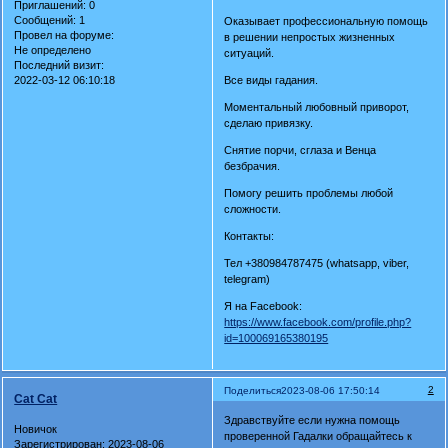
Приглашений:
0
Сообщений:
1
Оказывает профессиональную помощь
Провел на форуме:
в решении непростых жизненных
Не определено
ситуаций.
Последний визит:
Все виды гадания.
2022-03-12 06:10:18
Моментальный любовный приворот,
сделаю привязку.
Снятие порчи, сглаза и Венца
безбрачия.
Помогу решить проблемы любой
сложности.
Контакты:
Тел +380984787475 (whatsapp, viber,
telegram)
Я на Facebook:
https://www.facebook.com/profile.php?
id=100069165380195
2
Поделиться
2023-08-06 17:50:14
Cat Cat
Здравствуйте если нужна помощь
Новичок
проверенной Гадалки обращайтесь к
Зарегистрирован
: 2023-08-06