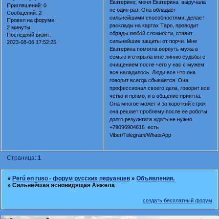
Екатерине, меня Екатерина выручала
Приглашений:
0
не один раз. Она обладает
Сообщений:
2
сильнейшими способностями, делает
Провел на форуме:
расклады на картах Таро, проводит
2 минуты
обряды любой сложности, ставит
Последний визит:
сильнейшие защиты от порчи. Мне
2023-08-06 17:52:25
Екатерина помогла вернуть мужа в
семью и открыла мне линию судьбы с
очищением после чего у нас с мужем
все наладилось. Люди все что она
говорит всегда сбывается. Она
профессионал своего дела, говорит все
чётко и прямо, и в общение приятна.
Она многое может и за короткий строк
она решает проблему после ее роботы
долго результата ждать не нужно
+79096904616 есть
Viber/Telegram/WhatsApp
Страница:
1
»
Perú en ruso - форум русских перуанцев
»
Объявления.
»
Сильнейшая ясновидящая Анжела
создать бесплатный форум