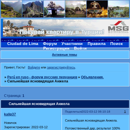
Ciudad de Lima
Форум
Участники
Правила
Поиск
Регистрация
Войти
Активные темы
Привет, Гость!
Войдите
или
зарегистрируйтесь
.
»
Perú en ruso - форум русских перуанцев
»
Объявления.
»
Сильнейшая ясновидящая Анжела
Страница:
1
Сильнейшая ясновидящая Анжела
1
Поделиться
2022-03-12 06:10:18
kalip37
Сильнейшая ясновидящая Анжела.
Новичок
Зарегистрирован
: 2022-03-12
Потомственный дар, результат 100%