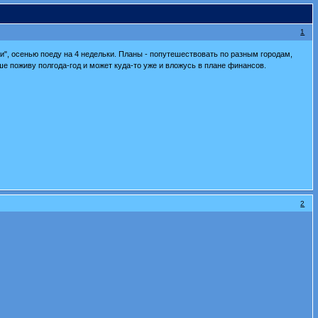
1
ми", осенью поеду на 4 недельки. Планы - попутешествовать по разным городам,
ше поживу полгода-год и может куда-то уже и вложусь в плане финансов.
2