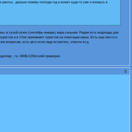
ак рантье, дальше поживу полгода-год и может куда-то уже и вложусь в
езон, в сухой сезон (сентябрь-январь) жара сильная. Рядом есть водопады для
туристов и в 17км принимают туристов на плантации какао. Есть еще место в
ем вопросам, есть авто если надо встретить, отвезти ит.д.
1доллар , т.е. 400$=1250солей примерно
5