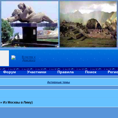
Форум
Участники
Правила
Поиск
Реги
Активные темы
»
Из Москвы в Лиму)