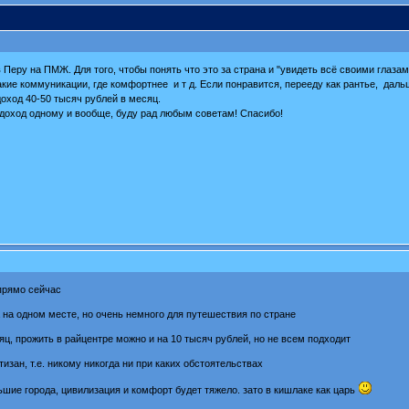
Перу на ПМЖ. Для того, чтобы понять что это за страна и "увидеть всё своими глаза
акие коммуникации, где комфортнее и т д. Если понравится, перееду как рантье, даль
доход 40-50 тысяч рублей в месяц.
 доход одному и вообще, буду рад любым советам! Спасибо!
прямо сейчас
а на одном месте, но очень немного для путешествия по стране
яц, прожить в райцентре можно и на 10 тысяч рублей, но не всем подходит
изан, т.е. никому никогда ни при каких обстоятельствах
ьшие города, цивилизация и комфорт будет тяжело. зато в кишлаке как царь