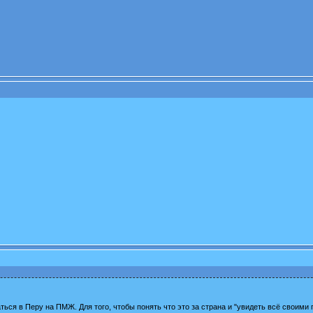
ься в Перу на ПМЖ. Для того, чтобы понять что это за страна и "увидеть всё своими