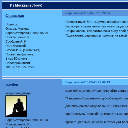
Из Москвы в Лиму)
Поделиться
2018-05-07 16:20:35
Станислав
Приветствую! Есть задумка перебраться в 
Новичок
посмотреть какие цены, как живут люди, к
Откуда:
Москва
По финансам, как рантье пока вижу свой 
Зарегистрирован
: 2018-05-07
Подскажите, реально ли прожить на такой
Приглашений:
0
Сообщений:
6
Пол:
Мужской
Возраст:
36
[1989-09-21]
Провел на форуме:
1 час 50 минут
Последний визит:
2018-07-25 15:02:27
Поделиться
2018-05-15 22:09:43
lazyden
язык обязателен! лучше начинайте учить 
нерусский дикарь
"4 недельки" достаточно для обустройств
для визы рантье надо больше 1000$ в мес
про "вложусь" первый год молчите как парт
Зарегистрирован
: 2010-07-04
прожить реально, но если интересуют бол
Приглашений:
0