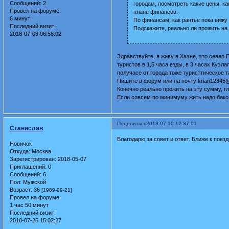
Сообщений:
2
городам, посмотреть какие цены, ка
Провел на форуме:
плане финансов.
6 минут
По финансам, как рантье пока вижу 
Последний визит:
Подскажите, реально ли прожить на
2018-07-03 06:58:02
Здравствуйте, я живу в Хаэне, это север 
туристов в 1,5 часа езды, в 3 часах Куэл
получасе от города тоже туристтическое т
Пишите в форум или на почту krian12345
Конечно реально прожить на эту сумму, г
Если совсем по минимуму жить надо баксов
Поделиться
2018-07-10 12:37:01
Станислав
Благодарю за совет и ответ. Ближе к поез
Новичок
Откуда:
Москва
Зарегистрирован
: 2018-05-07
Приглашений:
0
Сообщений:
6
Пол:
Мужской
Возраст:
36
[1989-09-21]
Провел на форуме:
1 час 50 минут
Последний визит:
2018-07-25 15:02:27