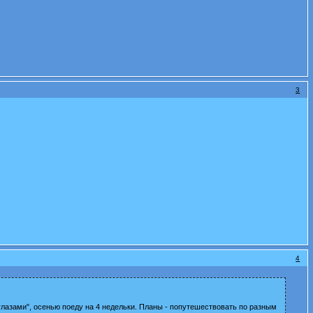
3
4
 глазами", осенью поеду на 4 недельки. Планы - попутешествовать по разным