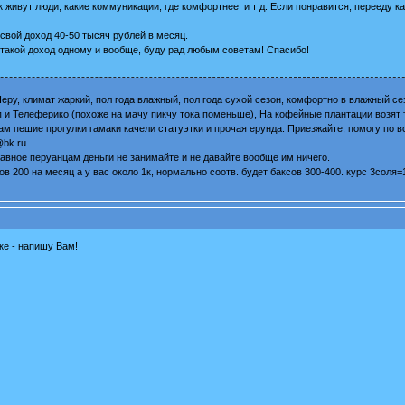
к живут люди, какие коммуникации, где комфортнее и т д. Если понравится, перееду к
свой доход 40-50 тысяч рублей в месяц.
 такой доход одному и вообще, буду рад любым советам! Спасибо!
Перу, климат жаркий, пол года влажный, пол года сухой сезон, комфортно в влажный с
ап и Телеферико (похоже на мачу пикчу тока поменьше), На кофейные плантации возят 
ам пешие прогулки гамаки качели статуэтки и прочая ерунда. Приезжайте, помогу по вс
@bk.ru
лавное перуанцам деньги не занимайте и не давайте вообще им ничего.
 200 на месяц а у вас около 1к, нормально соотв. будет баксов 300-400. курс 3соля=
дке - напишу Вам!