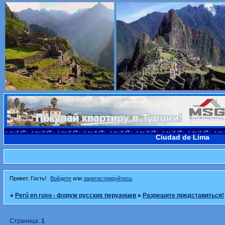
Ciudad de Lima
Привет, Гость!
Войдите
или
зарегистрируйтесь
.
»
Perú en ruso - форум русских перуанцев
»
Разрешите представиться!
Страница:
1