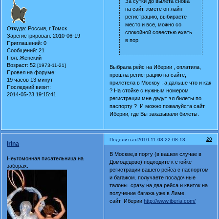
За сутки до вылета снова
на сайт, жмете он лайн
регистрацию, выбираете
место и все, можно со
Откуда:
Россия, г.Томск
спокойной совестью ехать
Зарегистрирован
: 2010-06-19
в пор
Приглашений:
0
Сообщений:
21
Пол:
Женский
Возраст:
52
[1973-11-21]
Выбрала рейс на Иберии , оплатила,
Провел на форуме:
прошла регистрацию на сайте,
19 часов 13 минут
прилетела в Москву : а дальше что и как
Последний визит:
? На стойке с нужным номером
2014-05-23 19:15:41
регистрации мне дадут эл.билеты по
паспорту ? И можно пожалуйста сайт
Иберии, где Вы заказывали билеты.
20
Поделиться
2010-11-08 22:08:13
Irina
В Москве,в порту (в вашем случае в
Неугомонная писательница на
Домодедово) подходите к стойке
заборах.
регистрации вашего рейса с паспортом
и багажом. получаете посадочные
талоны. сразу на два рейса и квиток на
получение багажа уже в Лиме.
сайт Иберии
http://www.iberia.com/