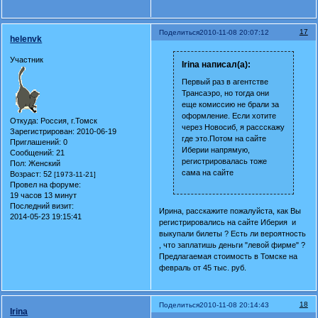
17
Поделиться
2010-11-08 20:07:12
helenvk
Участник
Irina написал(а):
Первый раз в агентстве
Трансаэро, но тогда они
еще комиссию не брали за
оформление. Если хотите
Откуда:
Россия, г.Томск
через Новосиб, я рассскажу
Зарегистрирован
: 2010-06-19
где это.Потом на сайте
Приглашений:
0
Иберии напрямую,
Сообщений:
21
регистрировалась тоже
Пол:
Женский
сама на сайте
Возраст:
52
[1973-11-21]
Провел на форуме:
19 часов 13 минут
Последний визит:
Ирина, расскажите пожалуйста, как Вы
2014-05-23 19:15:41
регистрировались на сайте Иберия и
выкупали билеты ? Есть ли вероятность
, что заплатишь деньги "левой фирме" ?
Предлагаемая стоимость в Томске на
февраль от 45 тыс. руб.
18
Поделиться
2010-11-08 20:14:43
Irina