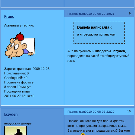
9
Поделиться
2010-09-05 20:40:21
Franc
Активный участник
Daniela написал(а):
а я говорю на испанском.
А я на русском и шведском.
lazyden
,
переведите на какой-то общедоступный
язык!
Зарегистрирован
: 2009-12-26
Приглашений:
0
Сообщений:
49
Провел на форуме:
8 часов 10 минут
Последний визит:
2011-06-27 13:10:49
10
Поделиться
2010-09-08 06:22:20
lazyden
Daniela, ссылка не для вас, а для тех,
нерусский дикарь
кого не пропускают за красивые глаза.
Записали меня в продавцы виз? Вы мне