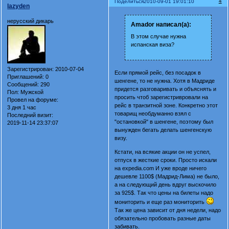
4
Поделиться
2010-09-01 19:01:10
lazyden
нерусский дикарь
Amador написал(а):
В этом случае нужна
испанская виза?
Зарегистрирован
: 2010-07-04
Если прямой рейс, без посадок в
Приглашений:
0
шенгене, то не нужна. Хотя в Мадриде
Сообщений:
290
придется разговаривать и объяснять и
Пол:
Мужской
просить чтоб зарегистривровали на
Провел на форуме:
рейс в транзитной зоне. Конкретно этот
3 дня 1 час
товарищ необдуманно взял с
Последний визит:
"остановкой" в шенгене, поэтому был
2019-11-14 23:37:07
вынужден бегать делать шенгенскую
визу.
Кстати, на всякие акции он не успел,
отпуск в жесткие сроки. Просто искали
на expedia.com И уже вроде ничего
дешевле 1100$ (Мадрид-Лима) не было,
а на следующий день вдруг выскочило
за 925$. Так что цены на билеты надо
мониторить и еще раз мониторить
Так же цена зависит от дня недели, надо
обязательно пробовать разные даты
забивать.