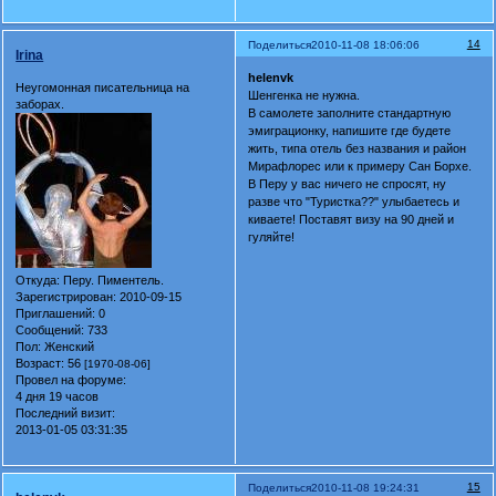
14
Поделиться
2010-11-08 18:06:06
Irina
helenvk
Неугомонная писательница на
Шенгенка не нужна.
заборах.
В самолете заполните стандартную
эмиграционку, напишите где будете
жить, типа отель без названия и район
Мирафлорес или к примеру Сан Борхе.
В Перу у вас ничего не спросят, ну
разве что "Туристка??" улыбаетесь и
киваете! Поставят визу на 90 дней и
гуляйте!
Откуда:
Перу. Пиментель.
Зарегистрирован
: 2010-09-15
Приглашений:
0
Сообщений:
733
Пол:
Женский
Возраст:
56
[1970-08-06]
Провел на форуме:
4 дня 19 часов
Последний визит:
2013-01-05 03:31:35
15
Поделиться
2010-11-08 19:24:31