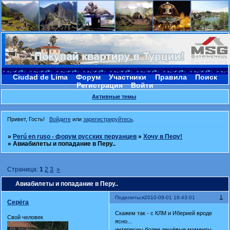
Ciudad de Lima
Форум
Участники
Правила
Поиск
Регистрация
Войти
Активные темы
Привет, Гость!
Войдите
или
зарегистрируйтесь
.
»
Perú en ruso - форум русских перуанцев
»
Хочу в Перу!
»
Авиабилеты и попадание в Перу..
Страница:
1
2
3
»
Авиабилеты и попадание в Перу..
1
Поделиться
2010-09-01 16:43:01
Серёга
Скажем так - с КЛМ и Иберией вроде
Свой человек
ясно...
интересны более дешёвые моменты..