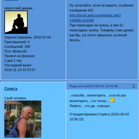
Ну почитайте, если не верите, особенно
нерусский дикарь
сообщение #11
http://forum.awd.ru/viewtopic.php?
f=808&t=101606
При пересадке не нужна, а при 2х
пересадках нужна. Товарищ тоже думал,
как Вы, а в итоге пришлось за визой
Зарегистрирован
: 2010-07-04
бегать.
Приглашений:
0
Сообщений:
290
Пол:
Мужской
Провел на форуме:
3 дня 1 час
Последний визит:
2019-11-14 23:37:07
7
Поделиться
2010-09-02 10:05:48
Серёга
..спасибо...мониторить ...и есчё раз
Свой человек
мониторить...это точно...
Люфты ,..это да...хорошо..
Отредактировано Серёга (2010-09-02
10:06:15)