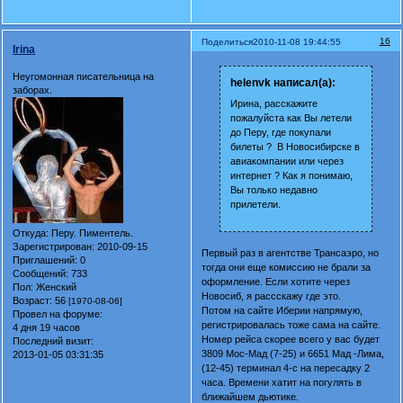
16
Поделиться
2010-11-08 19:44:55
Irina
Неугомонная писательница на
helenvk написал(а):
заборах.
Ирина, расскажите
пожалуйста как Вы летели
до Перу, где покупали
билеты ? В Новосибирске в
авиакомпании или через
интернет ? Как я понимаю,
Вы только недавно
прилетели.
Откуда:
Перу. Пиментель.
Зарегистрирован
: 2010-09-15
Первый раз в агентстве Трансаэро, но
Приглашений:
0
тогда они еще комиссию не брали за
Сообщений:
733
оформление. Если хотите через
Пол:
Женский
Новосиб, я рассскажу где это.
Возраст:
56
[1970-08-06]
Потом на сайте Иберии напрямую,
Провел на форуме:
регистрировалась тоже сама на сайте.
4 дня 19 часов
Номер рейса скорее всего у вас будет
Последний визит:
3809 Мос-Мад (7-25) и 6651 Мад -Лима,
2013-01-05 03:31:35
(12-45) терминал 4-с на пересадку 2
часа. Времени хатит на погулять в
ближайшем дьютике.