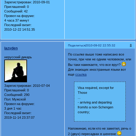
Зарегистрирован
: 2010-09-01
Приглашений:
0
Сообщений:
42
Провел на форуме:
4 часа 37 минут
Последний визит:
2010-12-22 14:51:35
8
Поделиться
2010-09-02 22:55:32
lazyden
По ссылке выше тоже написано все
нерусский дикарь
точно, при чем не одним человеком, или
Вы таки намекаете, что все врут?
Для знающих иностранные языки вот
еще
ссылка
Зарегистрирован
: 2010-07-04
Visa required, except for
Приглашений:
0
Those
Сообщений:
290
...
Пол:
Мужской
- arriving and departing
Провел на форуме:
from/to a non-Schengen
3 дня 1 час
country;
Последний визит:
2019-11-14 23:37:07
Напоминаю, если кто не заметил, речь о
2 (двух) пересадках в шенгене