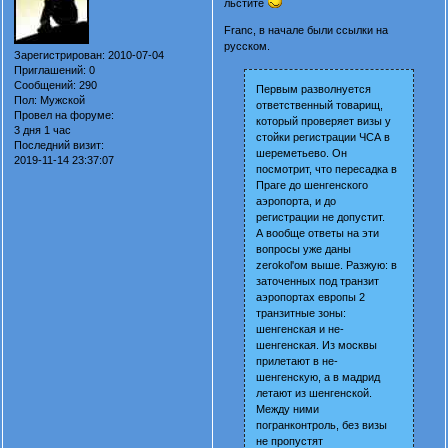
льстите
Franc, в начале были ссылки на
русском.
Зарегистрирован
: 2010-07-04
Приглашений:
0
Сообщений:
290
Первым разволнуется
Пол:
Мужской
ответственный товарищ,
Провел на форуме:
который проверяет визы у
3 дня 1 час
стойки регистрации ЧСА в
Последний визит:
шереметьево. Он
2019-11-14 23:37:07
посмотрит, что пересадка в
Праге до шенгенского
аэропорта, и до
регистрации не допустит.
А вообще ответы на эти
вопросы уже даны
zerokol'ом выше. Разжую: в
заточенных под транзит
аэропортах европы 2
транзитные зоны:
шенгенская и не-
шенгенская. Из москвы
прилетают в не-
шенгенскую, а в мадрид
летают из шенгенской.
Между ними
погранконтроль, без визы
не пропустят