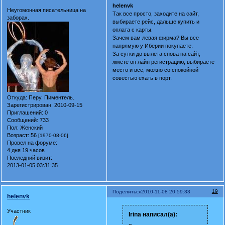
helenvk
Неугомонная писательница на
Так все просто, заходите на сайт,
заборах.
выбираете рейс, дальше купить и
оплата с карты.
Зачем вам левая фирма? Вы все
напрямую у Иберии покупаете.
За сутки до вылета снова на сайт,
жмете он лайн регистрацию, выбираете
место и все, можно со спокойной
совестью ехать в порт.
Откуда:
Перу. Пиментель.
Зарегистрирован
: 2010-09-15
Приглашений:
0
Сообщений:
733
Пол:
Женский
Возраст:
56
[1970-08-06]
Провел на форуме:
4 дня 19 часов
Последний визит:
2013-01-05 03:31:35
19
Поделиться
2010-11-08 20:59:33
helenvk
Участник
Irina написал(а):