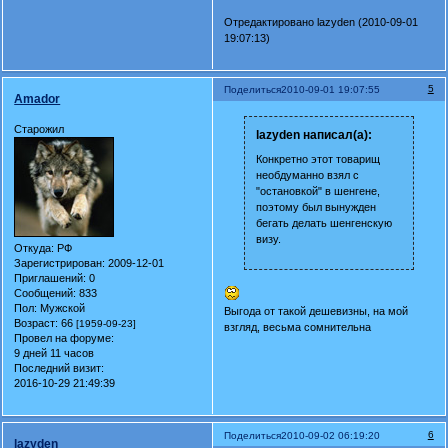
Отредактировано lazyden (2010-09-01
19:07:13)
5
Поделиться
2010-09-01 19:07:55
Amador
Старожил
lazyden написал(а):
Конкретно этот товарищ
необдуманно взял с
"остановкой" в шенгене,
поэтому был вынужден
бегать делать шенгенскую
визу.
Откуда:
РФ
Зарегистрирован
: 2009-12-01
Приглашений:
0
Сообщений:
833
Пол:
Мужской
Выгода от такой дешевизны, на мой
Возраст:
66
[1959-09-23]
взгляд, весьма сомнительна
Провел на форуме:
9 дней 11 часов
Последний визит:
2016-10-29 21:49:39
6
Поделиться
2010-09-02 06:19:20
lazyden