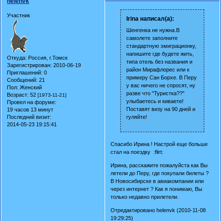
helenvk
Участник
Irina написал(а):
Шенгенка не нужна.В
самолете заполните
стандартную эмиграционку,
напишите где будете жить,
Откуда:
Россия, г.Томск
типа отель без названия и
Зарегистрирован
: 2010-06-19
район Мирафлорес или к
Приглашений:
0
примеру Сан Борхе. В Перу
Сообщений:
21
у вас ничего не спросят, ну
Пол:
Женский
разве что "Туристка??"
Возраст:
52
[1973-11-21]
улыбаетесь и киваете!
Провел на форуме:
Поставят визу на 90 дней и
19 часов 13 минут
Последний визит:
гуляйте!
2014-05-23 19:15:41
Спасибо Ирина ! Настрой еще больше
стал на поездку :flirt:
Ирина, расскажите пожалуйста как Вы
летели до Перу, где покупали билеты ?
В Новосибирске в авиакомпании или
через интернет ? Как я понимаю, Вы
только недавно прилетели.
Отредактировано helenvk (2010-11-08
19:29:25)