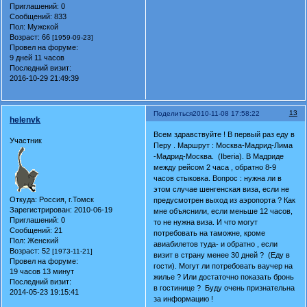
Приглашений:
0
Сообщений:
833
Пол:
Мужской
Возраст:
66
[1959-09-23]
Провел на форуме:
9 дней 11 часов
Последний визит:
2016-10-29 21:49:39
13
Поделиться
2010-11-08 17:58:22
helenvk
Всем здравствуйте ! В первый раз еду в
Участник
Перу . Маршрут : Москва-Мадрид-Лима
-Мадрид-Москва. (Iberia). В Мадриде
между рейсом 2 часа , обратно 8-9
часов стыковка. Вопрос : нужна ли в
этом случае шенгенская виза, если не
Откуда:
Россия, г.Томск
предусмотрен выход из аэропорта ? Как
Зарегистрирован
: 2010-06-19
мне объяснили, если меньше 12 часов,
Приглашений:
0
то не нужна виза. И что могут
Сообщений:
21
потребовать на таможне, кроме
Пол:
Женский
авиабилетов туда- и обратно , если
Возраст:
52
[1973-11-21]
визит в страну менее 30 дней ? (Еду в
Провел на форуме:
гости). Могут ли потребовать ваучер на
19 часов 13 минут
жилье ? Или достаточно показать бронь
Последний визит:
в гостинице ? Буду очень признательна
2014-05-23 19:15:41
за информацию !