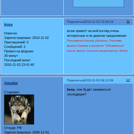
11
Поделиться
2010-11-02 23:26:34
kosa
всем привет! на мой взгляд очень
Новичок
интересные и не дорогие предложения
Зарегистрирован
: 2010-11-02
Рекламная ссылка удалена. Рекламу
Приглашений:
0
можно давать в разделе "Объявления"
Сообщений:
2
после моего личного разрешения. Admin
Провел на форуме:
30 минут
Последний визит:
2010-11-02 23:41:40
12
Поделиться
2010-11-03 08:12:09
Amador
kosa
, чем будет заниматься
Старожил
экспедиция?
Откуда:
РФ
Зарегистрирован
: 2009-12-01