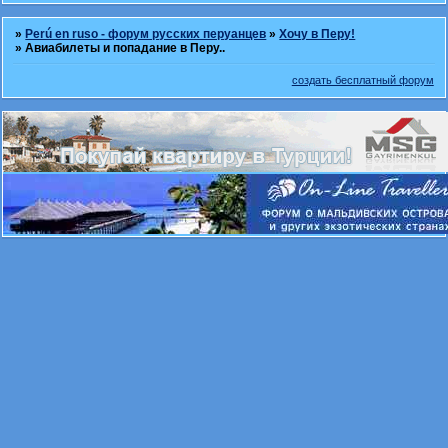
»
Perú en ruso - форум русских перуанцев
»
Хочу в Перу!
»
Авиабилеты и попадание в Перу..
создать бесплатный форум