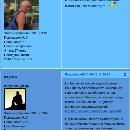
может кто чего посоветует ??
Зарегистрирован
: 2010-09-01
Приглашений:
0
Сообщений:
42
Провел на форуме:
4 часа 37 минут
Последний визит:
2010-12-22 14:51:35
2
Поделиться
2010-09-01 18:40:19
lazyden
Lufthansa регулярно акции проводит.
нерусский дикарь
Раньше была возможность сыграть на
курсе венесуэльской валюты при
полете через Каракас, но сейчас вроде
много не сэкономишь. Подборка
всяческих спецпредложений
http://forum.awd.ru/viewforum.php?f=60
Зарегистрирован
: 2010-07-04
Приглашений:
0
Один знакомый просто купил отдельно
Сообщений:
290
билеты Москва-Мадрид и Мадрид-Лима,
Пол:
Мужской
тоже сэкономил за счет большего