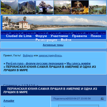
Ciudad de Lima
Форум
Участники
Правила
Поиск
Регистрация
Войти
Активные темы
Привет, Гость!
Войдите
или
зарегистрируйтесь
.
»
Perú en ruso - форум русских перуанцев
»
Мы здесь живём
»
ПЕРУАНСКАЯ КУХНЯ-САМАЯ ЛУЧШАЯ В АМЕРИКЕ И ОДНА ИЗ
ЛУЧШИХ В МИРЕ
Страница:
«
1
2
3
4
5
6
»
ПЕРУАНСКАЯ КУХНЯ-САМАЯ ЛУЧШАЯ В АМЕРИКЕ И ОДНА ИЗ
ЛУЧШИХ В МИРЕ
41
Поделиться
2010-04-27 23:00:56
Amador