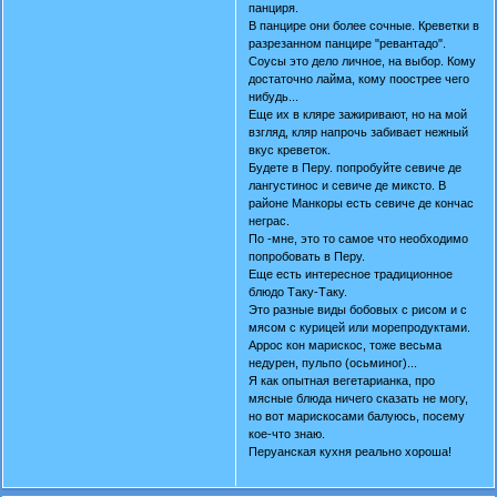
панциря.
В панцире они более сочные. Креветки в
разрезанном панцире "ревантадо".
Соусы это дело личное, на выбор. Кому
достаточно лайма, кому поострее чего
нибудь...
Еще их в кляре зажиривают, но на мой
взгляд, кляр напрочь забивает нежный
вкус креветок.
Будете в Перу. попробуйте севиче де
лангустинос и севиче де миксто. В
районе Манкоры есть севиче де кончас
неграс.
По -мне, это то самое что необходимо
попробовать в Перу.
Еще есть интересное традиционное
блюдо Таку-Таку.
Это разные виды бобовых с рисом и с
мясом с курицей или морепродуктами.
Аррос кон марискос, тоже весьма
недурен, пульпо (осьминог)...
Я как опытная вегетарианка, про
мясные блюда ничего сказать не могу,
но вот марискосами балуюсь, посему
кое-что знаю.
Перуанская кухня реально хороша!