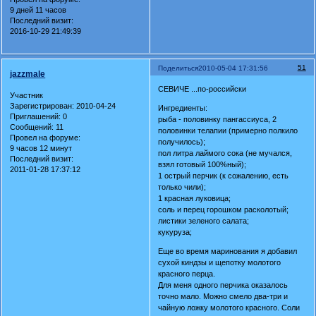
9 дней 11 часов
Последний визит:
2016-10-29 21:49:39
51
Поделиться
2010-05-04 17:31:56
jazzmale
СЕВИЧЕ ...по-российски
Участник
Зарегистрирован
: 2010-04-24
Ингредиенты:
Приглашений:
0
рыба - половинку пангассиуса, 2
Сообщений:
11
половинки телапии (примерно полкило
Провел на форуме:
получилось);
9 часов 12 минут
пол литра лаймого сока (не мучался,
Последний визит:
взял готовый 100%ный);
2011-01-28 17:37:12
1 острый перчик (к сожалению, есть
только чили);
1 красная луковица;
соль и перец горошком расколотый;
листики зеленого салата;
кукуруза;
Еще во время маринования я добавил
сухой киндзы и щепотку молотого
красного перца.
Для меня одного перчика оказалось
точно мало. Можно смело два-три и
чайную ложку молотого красного. Соли