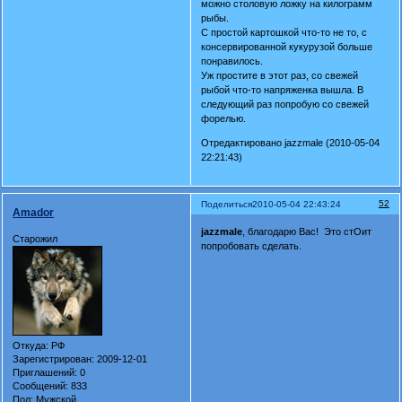
можно столовую ложку на килограмм
рыбы.
С простой картошкой что-то не то, с
консервированной кукурузой больше
понравилось.
Уж простите в этот раз, со свежей
рыбой что-то напряженка вышла. В
следующий раз попробую со свежей
форелью.
Отредактировано jazzmale (2010-05-04
22:21:43)
52
Поделиться
2010-05-04 22:43:24
Amador
jazzmale
, благодарю Вас! Это стОит
Старожил
попробовать сделать.
Откуда:
РФ
Зарегистрирован
: 2009-12-01
Приглашений:
0
Сообщений:
833
Пол:
Мужской