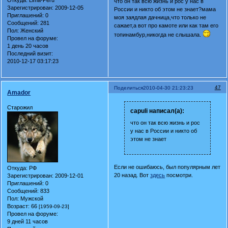
Откуда:
Lima-Peru
что он так всю жизнь и рос у нас в
Зарегистрирован
: 2009-12-05
России и никто об этом не знает?мама
Приглашений:
0
моя заядлая дачница,что только не
Сообщений:
281
сажает,а вот про камоте или как там его
Пол:
Женский
топинамбур,никогда не слышала.
Провел на форуме:
1 день 20 часов
Последний визит:
2010-12-17 03:17:23
47
Поделиться
2010-04-30 21:23:23
Amador
Старожил
capuli написал(а):
что он так всю жизнь и рос
у нас в России и никто об
этом не знает
Если не ошибаюсь, был популярным лет
Откуда:
РФ
20 назад. Вот
здесь
посмотри.
Зарегистрирован
: 2009-12-01
Приглашений:
0
Сообщений:
833
Пол:
Мужской
Возраст:
66
[1959-09-23]
Провел на форуме:
9 дней 11 часов