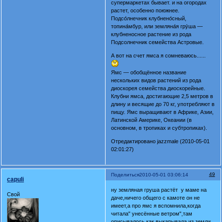
супермаркетах бывает. и на огородах
растет, особенно поюжнее.
Подсо́лнечник клубнено́сный,
топина́мбур, или земляна́я гру́ша —
клубненосное растение из рода
Подсолнечник семейства Астровые.
А вот на счет ямса я сомневаюсь......
Ямс — обобщённое название
нескольких видов растений из рода
диоскорея семейства диоскорейные.
Клубни ямса, достигающие 2,5 метров в
длину и весящие до 70 кг, употребляют в
пищу. Ямс выращивают в Африке, Азии,
Латинской Америке, Океании (в
основном, в тропиках и субтропиках).
Отредактировано jazzmale (2010-05-01
02:01:27)
49
Поделиться
2010-05-01 03:06:14
capuli
ну земляная груша растёт у маме на
Свой
даче,ничего общего с камоте он не
имеет,а про ямс я вспомнила,когда
читала" унесённые ветром",там
описывалось как выкапывала из земли