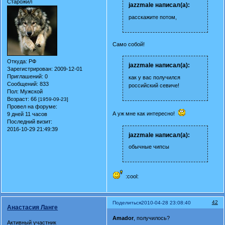
Старожил
jazzmale написал(а):
расскажите потом,
Само собой!
Откуда:
РФ
jazzmale написал(а):
Зарегистрирован
: 2009-12-01
Приглашений:
0
как у вас получился
Сообщений:
833
российский севиче!
Пол:
Мужской
Возраст:
66
[1959-09-23]
Провел на форуме:
А уж мне как интересно!
9 дней 11 часов
Последний визит:
2016-10-29 21:49:39
jazzmale написал(а):
обычные чипсы
:cool:
42
Поделиться
2010-04-28 23:08:40
Анастасия Ланге
Amador
, получилось?
Активный участник