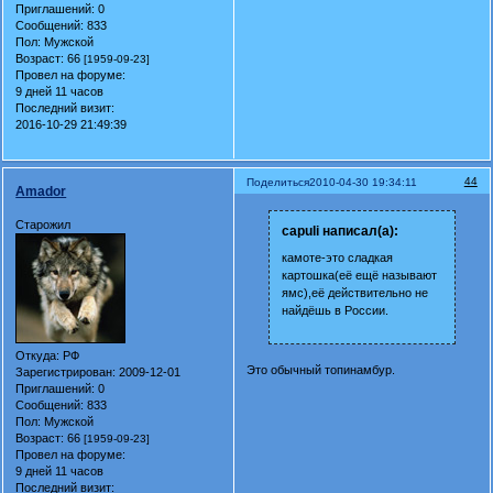
Приглашений:
0
Сообщений:
833
Пол:
Мужской
Возраст:
66
[1959-09-23]
Провел на форуме:
9 дней 11 часов
Последний визит:
2016-10-29 21:49:39
44
Поделиться
2010-04-30 19:34:11
Amador
Старожил
capuli написал(а):
камоте-это сладкая
картошка(её ещё называют
ямс),её действительно не
найдёшь в России.
Откуда:
РФ
Это обычный топинамбур.
Зарегистрирован
: 2009-12-01
Приглашений:
0
Сообщений:
833
Пол:
Мужской
Возраст:
66
[1959-09-23]
Провел на форуме:
9 дней 11 часов
Последний визит: