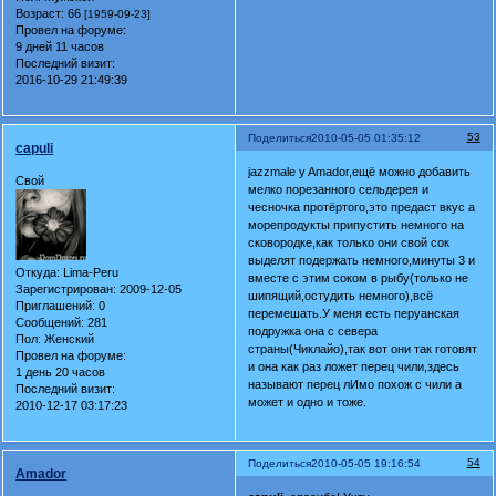
Возраст:
66
[1959-09-23]
Провел на форуме:
9 дней 11 часов
Последний визит:
2016-10-29 21:49:39
53
Поделиться
2010-05-05 01:35:12
capuli
jazzmale y Amador,ещё можно добавить
Свой
мелко порезанного сельдерея и
чесночка протёртого,это предаст вкус а
морепродукты припустить немного на
сковородке,как только они свой сок
выделят подержать немного,минуты 3 и
Откуда:
Lima-Peru
вместе с этим соком в рыбу(только не
Зарегистрирован
: 2009-12-05
шипящий,остудить немного),всё
Приглашений:
0
перемешать.У меня есть перуанская
Сообщений:
281
подружка она с севера
Пол:
Женский
страны(Чиклайо),так вот они так готовят
Провел на форуме:
и она как раз ложет перец чили,здесь
1 день 20 часов
называют перец лИмо похож с чили а
Последний визит:
может и одно и тоже.
2010-12-17 03:17:23
54
Поделиться
2010-05-05 19:16:54
Amador