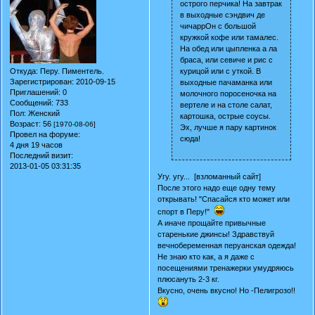
острого перчика! На завтрак
в выходные сэндвич де
чичаррОн с большой
кружкой кофе или тамалес.
На обед или цыпленка а ла
браса, или севиче и рис с
Откуда:
Перу. Пиментель.
курицой или с уткой. В
Зарегистрирован
: 2010-09-15
выходные пачаманка или
Приглашений:
0
молочного поросеночка на
Сообщений:
733
вертеле и на столе салат,
Пол:
Женский
картошка, острые соусы.
Возраст:
56
[1970-08-06]
Эх, лучше я пару картинок
Провел на форуме:
сюда!
4 дня 19 часов
Последний визит:
2013-01-05 03:31:35
Угу. угу... [взломанный сайт]
После этого надо еще одну тему
открывать! "Спасайся кто может или
спорт в Перу!"
А иначе прощайте привычные
старенькие джинсы! Здравствуй
вечнобеременная перуанская одежда!
Не знаю кто как, а я даже с
посещениями тренажерки умудряюсь
плюсануть 2-3 кг.
Вкусно, очень вкусно! Но -Пелигрозо!!