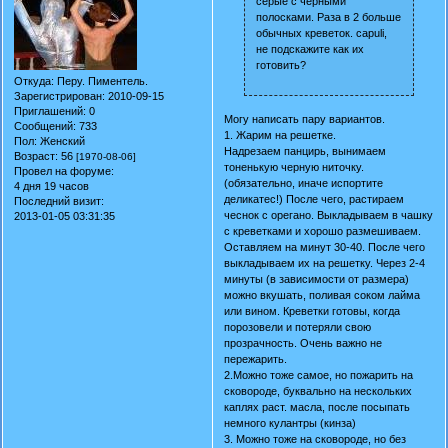
серые с чёрными
полосками. Раза в 2 больше
обычных креветок. capuli,
не подскажите как их
готовить?
Откуда:
Перу. Пиментель.
Зарегистрирован
: 2010-09-15
Приглашений:
0
Могу написать пару вариантов.
Сообщений:
733
1. Жарим на решетке.
Пол:
Женский
Надрезаем панцирь, вынимаем
Возраст:
56
[1970-08-06]
тоненькую черную ниточку.
Провел на форуме:
(обязательно, иначе испортите
4 дня 19 часов
деликатес!) После чего, растираем
Последний визит:
чеснок с орегано. Выкладываем в чашку
2013-01-05 03:31:35
с креветками и хорошо размешиваем.
Оставляем на минут 30-40. После чего
выкладываем их на решетку. Через 2-4
минуты (в зависимости от размера)
можно вкушать, поливая соком лайма
или вином. Креветки готовы, когда
порозовели и потеряли свою
прозрачность. Очень важно не
пережарить.
2.Можно тоже самое, но пожарить на
сковороде, буквально на нескольких
каплях раст. масла, после посыпать
немного кулантры (кинза)
3. Можно тоже на сковороде, но без