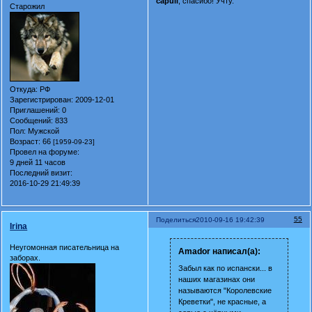
capuli
, спасибо! Учту.
Старожил
Откуда:
РФ
Зарегистрирован
: 2009-12-01
Приглашений:
0
Сообщений:
833
Пол:
Мужской
Возраст:
66
[1959-09-23]
Провел на форуме:
9 дней 11 часов
Последний визит:
2016-10-29 21:49:39
55
Поделиться
2010-09-16 19:42:39
Irina
Неугомонная писательница на
Amador написал(а):
заборах.
Забыл как по испански... в
наших магазинах они
называются "Королевские
Креветки", не красные, а