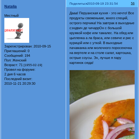
56
Поделиться
2010-09-19 23:31:54
Natalia
Дааа! Перуанская кухня - это нечто! Все
Местный
продукты свеженькие, много специй,
острого перчика! На завтрак в выходные
сэндвич де чичаррОн с большой
кружкой кофе или тамалес. На обед или
цыпленка а ла браса, или севиче и рис с
курицой или с уткой. В выходные
Зарегистрирован
: 2010-09-15
пачаманка или молочного поросеночка
Приглашений:
0
на вертеле и на столе салат, картошка,
Сообщений:
194
острые соусы. Эх, лучше я пару
Пол:
Женский
картинок сюда!
Возраст:
71
[1955-02-19]
Провел на форуме:
2 дня 6 часов
Последний визит:
2010-11-21 20:29:30