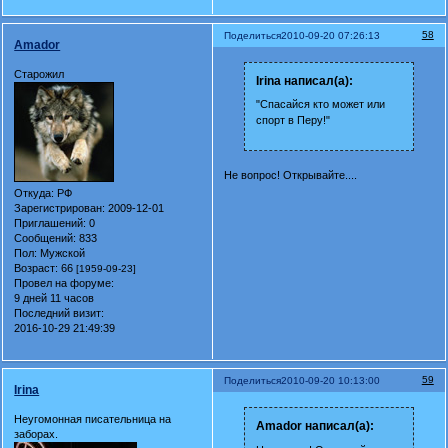
58
Поделиться
2010-09-20 07:26:13
Amador
Старожил
Irina написал(а):
"Спасайся кто может или
спорт в Перу!"
Не вопрос! Открывайте....
Откуда:
РФ
Зарегистрирован
: 2009-12-01
Приглашений:
0
Сообщений:
833
Пол:
Мужской
Возраст:
66
[1959-09-23]
Провел на форуме:
9 дней 11 часов
Последний визит:
2016-10-29 21:49:39
59
Поделиться
2010-09-20 10:13:00
Irina
Неугомонная писательница на
Amador написал(а):
заборах.