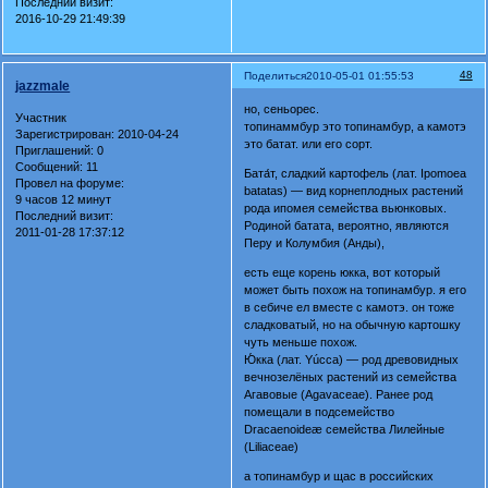
Последний визит:
2016-10-29 21:49:39
48
Поделиться
2010-05-01 01:55:53
jazzmale
но, сеньорес.
Участник
топинаммбур это топинамбур, а камотэ
Зарегистрирован
: 2010-04-24
это батат. или его сорт.
Приглашений:
0
Сообщений:
11
Бата́т, сладкий картофель (лат. Ipomoea
Провел на форуме:
batatas) — вид корнеплодных растений
9 часов 12 минут
рода ипомея семейства вьюнковых.
Последний визит:
Родиной батата, вероятно, являются
2011-01-28 17:37:12
Перу и Колумбия (Анды),
есть еще корень юкка, вот который
может быть похож на топинамбур. я его
в себиче ел вместе с камотэ. он тоже
сладковатый, но на обычную картошку
чуть меньше похож.
Ю́кка (лат. Yúcca) — род древовидных
вечнозелёных растений из семейства
Агавовые (Agavaceae). Ранее род
помещали в подсемейство
Dracaenoideæ семейства Лилейные
(Liliaceae)
а топинамбур и щас в российских