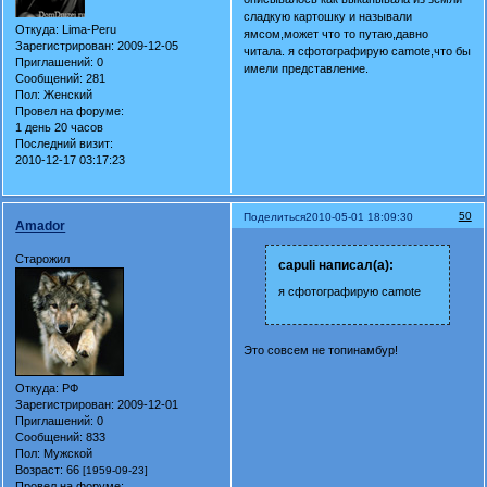
сладкую картошку и называли
Откуда:
Lima-Peru
ямсом,может что то путаю,давно
Зарегистрирован
: 2009-12-05
читала. я сфотографирую camote,что бы
Приглашений:
0
имели представление.
Сообщений:
281
Пол:
Женский
Провел на форуме:
1 день 20 часов
Последний визит:
2010-12-17 03:17:23
50
Поделиться
2010-05-01 18:09:30
Amador
Старожил
capuli написал(а):
я сфотографирую camote
Это совсем не топинамбур!
Откуда:
РФ
Зарегистрирован
: 2009-12-01
Приглашений:
0
Сообщений:
833
Пол:
Мужской
Возраст:
66
[1959-09-23]
Провел на форуме: