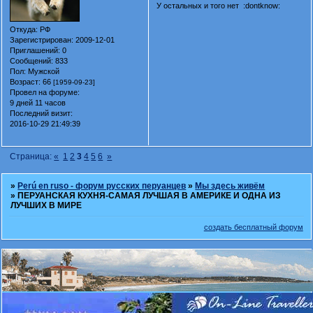
У остальных и того нет :dontknow:
Откуда:
РФ
Зарегистрирован
: 2009-12-01
Приглашений:
0
Сообщений:
833
Пол:
Мужской
Возраст:
66
[1959-09-23]
Провел на форуме:
9 дней 11 часов
Последний визит:
2016-10-29 21:49:39
Страница:
«
1
2
3
4
5
6
»
»
Perú en ruso - форум русских перуанцев
»
Мы здесь живём
»
ПЕРУАНСКАЯ КУХНЯ-САМАЯ ЛУЧШАЯ В АМЕРИКЕ И ОДНА ИЗ
ЛУЧШИХ В МИРЕ
создать бесплатный форум