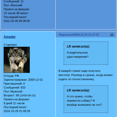
Сообщений:
11
Пол:
Женский
Провел на форуме:
14 часов 48 минут
Последний визит:
2011-02-09 08:38:09
25
Поделиться
2009-12-25 21:47:52
Amador
Старожил
LR написал(а):
А водительское
удостоверение?
В каждой стране надо получать
местное. Разница в сроках, когда можно
Откуда:
РФ
ездить по отечественному.
Зарегистрирован
: 2009-12-01
Приглашений:
0
Сообщений:
833
LR написал(а):
Пол:
Мужской
Возраст:
66
[1959-09-23]
А что нужно, чтобы
Провел на форуме:
перевезти собаку? И
9 дней 11 часов
вообще возможно-ли это?
Последний визит:
2016-10-29 21:49:39