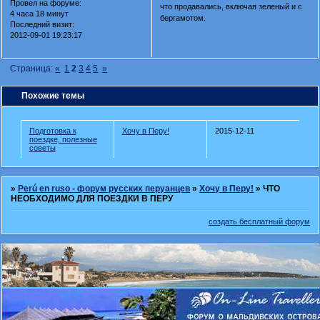
Провел на форуме:
что продавались, включая зеленый и с
4 часа 18 минут
бергамотом.
Последний визит:
2012-09-01 19:23:17
Страница:
«
1
2
3
4
5
»
Похожие темы
Подготовка к
Хочу в Перу!
2015-12-11
поездке, полезные
советы
»
Perú en ruso - форум русских перуанцев
»
Хочу в Перу!
»
ЧТО
НЕОБХОДИМО ДЛЯ ПОЕЗДКИ В ПЕРУ
создать бесплатный форум