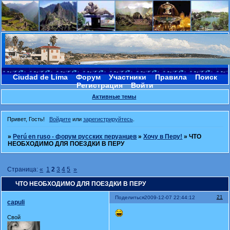
Ciudad de Lima
Форум
Участники
Правила
Поиск
Регистрация
Войти
Активные темы
Привет, Гость!
Войдите
или
зарегистрируйтесь
.
»
Perú en ruso - форум русских перуанцев
»
Хочу в Перу!
»
ЧТО
НЕОБХОДИМО ДЛЯ ПОЕЗДКИ В ПЕРУ
Страница:
«
1
2
3
4
5
»
ЧТО НЕОБХОДИМО ДЛЯ ПОЕЗДКИ В ПЕРУ
21
Поделиться
2009-12-07 22:44:12
capuli
Свой