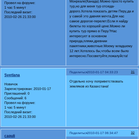
Монреале(Канада).Можно просто купить
Провел на форуме:
тур,но для меня тур отсюда-
1 час 5 минут
дорого.Хотела показать детям Перу,да и
Последний визит:
у самой это давняя мечта.Для нас
2010-02-26 21:33:00
самое дорогое-перелет.Если я найду
билеты по хорошей цене.Можно ли
купить тур прямо в Перу?Нас
интересует в основном
природа,пляжи,древнии
памятники,животные.Моему младшему
12 лет.Хотелось бы,чтобы всем было
интересно.Посоветуйте,пожалуйста!
31
Поделиться
2010-01-17 04:33:23
Svetlana
Отдельно хочу поприветствовать
Новичок
земляков из Казахстана!
Зарегистрирован
: 2010-01-17
Приглашений:
0
Сообщений:
6
Провел на форуме:
1 час 5 минут
Последний визит:
2010-02-26 21:33:00
32
Поделиться
2010-01-17 06:34:47
capuli