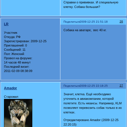
Справки о прививках. И специальную
клетку. Собака большая?
26
Поделиться
2009-12-25 21:51:18
LR
Собака на аватаре, вес 40 кг.
Участник
Откуда:
РФ
Зарегистрирован
: 2009-12-25
Приглашений:
0
Сообщений:
11
Пол:
Женский
Провел на форуме:
14 часов 48 минут
Последний визит:
2011-02-09 08:38:09
27
Поделиться
2009-12-25 22:18:25
Amador
Значит, клетка. Ещё необходимо
Старожил
уточнить в авиакомпании, которой
полетите. Есть нюансы. Например, KLM
позволяет перевозить собак только в их
клетках.
Отредактировано Amador (2009-12-25
22:20:15)