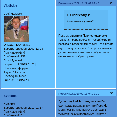
29
Поделиться
2009-12-27 01:01:43
Vladislav
Свой человек
LR написал(а):
А как его получают?
Пока вы живете в Перу со статусом
туриста, права прокатят Российские (я
полгода с Казахскими ездил), ну а потом
Откуда:
Перу, Лима
идете на курсы и все. Я через знакомых
Зарегистрирован
: 2009-12-03
делал, только заплатил за обучение и
Приглашений:
0
Сообщений:
137
через месяц забрал права.
Пол:
Мужской
Возраст:
51
[1975-01-02]
Провел на форуме:
1 день 14 часов
Последний визит:
2012-03-13 01:35:55
30
Поделиться
2010-01-17 04:32:10
Svetlana
Здравствуйте!Натолкнулась на Ваш
Новичок
саит когда искала инфи про Перу.Не
Зарегистрирован
: 2010-01-17
могли бы Вы мне помочь составить
Приглашений:
0
туристическую программу.Я живу в
Сообщений:
6