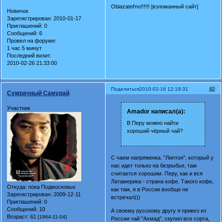
Obiazatel'no!!!!!! [взломанный сайт]
Новичок
Зарегистрирован
: 2010-01-17
Приглашений:
0
Сообщений:
6
Провел на форуме:
1 час 5 минут
Последний визит:
2010-02-26 21:33:00
40
Поделиться
2010-02-16 12:19:31
Сумрачный Самурай
Участник
Amador написал(а):
В Перу можно найти
хороший чёрный чай?
С чаем напряженка. "Липтон", который у
нас идет только на безрыбье, там
считается хорошим. Перу, как и вся
Латамерика - страна кофе. Такого кофе,
Откуда:
пока Подмосковье
как там, я в России вообще не
Зарегистрирован
: 2009-12-11
встречал)))
Приглашений:
0
Сообщений:
10
А своему русскому другу я привез из
Возраст:
61
[1964-11-04]
России чай "Ахмад", скупил все сорта,