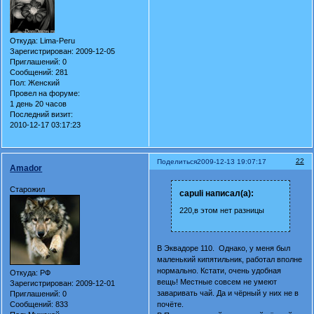
Откуда:
Lima-Peru
Зарегистрирован
: 2009-12-05
Приглашений:
0
Сообщений:
281
Пол:
Женский
Провел на форуме:
1 день 20 часов
Последний визит:
2010-12-17 03:17:23
22
Поделиться
2009-12-13 19:07:17
Amador
Старожил
capuli написал(а):
220,в этом нет разницы
В Эквадоре 110. Однако, у меня был
маленький кипятильник, работал вполне
нормально. Кстати, очень удобная
Откуда:
РФ
вещь! Местные совсем не умеют
Зарегистрирован
: 2009-12-01
заваривать чай. Да и чёрный у них не в
Приглашений:
0
Сообщений:
833
почёте.