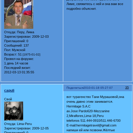
Лиме, свяжитесь с ней и она вам все
подробно объяснит.
Откуда:
Перу, Лима
Зарегистрирован
: 2009-12-03
Приглашений:
0
Сообщений:
137
Пол:
Мужской
Возраст:
51
[1975-01-02]
Провел на форуме:
1 день 14 часов
Последний визит:
2012-03-13 01:35:55
35
Поделиться
2010-01-18 05:27:07
capuli
вот турагенство Тани Мурашовой,она
Свой
очень давно этим занимается.
Hermitage S.A.C
av.Jose Pardo620-Mezzanine
2,Miraflores,Lima-18,Peru
telefonos 511.444-0910/511.446-6700
Откуда:
Lima-Peru
E-mail:hermitagetravel@gmail.com
Зарегистрирован
: 2009-12-05
напиши ей или позвони.Жёлтые
Приглашений:
0