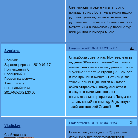
Светлана,вы можете купить тур по
приезду в Лиму.Есть тур агенции наших
русских девочек,так же есть гиды на
русском,но если вы из Канады наверное
можете и на английском.Да вообще тур
агенций полно,выбора много.
33
Поделиться
2010-01-17 23:07:07
Svetlana
Спасибо за совет.У нас Монтреале есть
Новичок
издание "Желтые страницы" не только
Зарегистрирован
: 2010-01-17
для местных,но и издали дополнительно
Приглашений:
0
"Русские " "Желтые страницы" .Там вся
Сообщений:
6
инфо про наши бизнесы.Есть ли у Вас
Провел на форуме:
такое?Если есть,не могли бы адрес
1 час 5 минут
сайта отправить.Я найду агенства и
Последний визит:
свяжусь с ними.Хотелось бы
2010-02-26 21:33:00
организоваться до приезда в Перу,а не
тратить времЯ по приезду.Ведь отпуск
такой коротенький.Спасибо!!!!!!!
34
Поделиться
2010-01-18 04:01:54
Vladislav
Если хотите, могу дать ICQ русской
Свой человек
девушки, у нее свое турагенство в