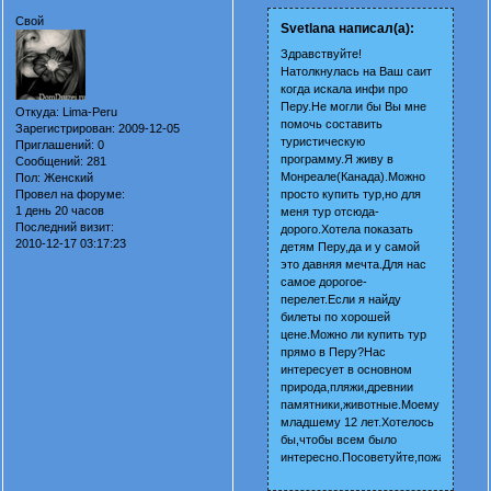
Свой
Svetlana написал(а):
Здравствуйте!
Натолкнулась на Ваш саит
когда искала инфи про
Перу.Не могли бы Вы мне
Откуда:
Lima-Peru
помочь составить
Зарегистрирован
: 2009-12-05
туристическую
Приглашений:
0
программу.Я живу в
Сообщений:
281
Монреале(Канада).Можно
Пол:
Женский
Провел на форуме:
просто купить тур,но для
1 день 20 часов
меня тур отсюда-
Последний визит:
дорого.Хотела показать
2010-12-17 03:17:23
детям Перу,да и у самой
это давняя мечта.Для нас
самое дорогое-
перелет.Если я найду
билеты по хорошей
цене.Можно ли купить тур
прямо в Перу?Нас
интересует в основном
природа,пляжи,древнии
памятники,животные.Моему
младшему 12 лет.Хотелось
бы,чтобы всем было
интересно.Посоветуйте,пожалуйста!