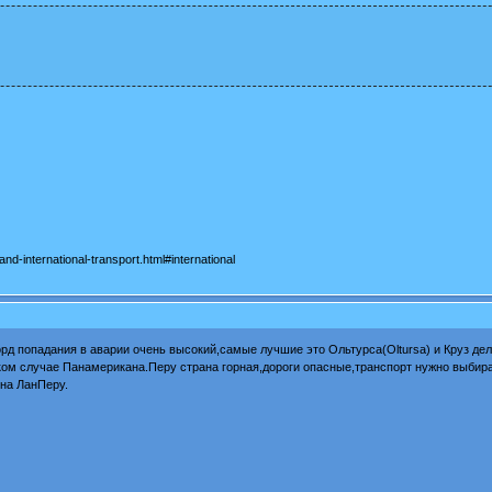
d-international-transport.html#international
орд попадания в аварии очень высокий,самые лучшие это Ольтурса(Oltursa) и Круз дел
ком случае Панамерикана.Перу страна горная,дороги опасные,транспорт нужно выбир
на ЛанПеру.