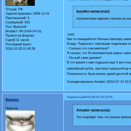
Откуда:
РФ
lazyden написал(а):
Зарегистрирован
: 2009-12-01
Приглашений:
0
пограничники вдвоем считали на па
Сообщений:
833
Пол:
Мужской
Возраст:
66
[1959-09-23]
:cool:
Провел на форуме:
Как-то понадобился Женьке-ювелиру камен
9 дней 11 часов
Ехидо. Подошли к торговцам поделками из
Последний визит:
- Сколько это сантиметров?
2016-10-29 21:49:39
Я сказал, что 30 миллиметров равны трём
- Пускай сами думают!
В это время к нам подошли ещё 3 местных 
юбилейный рубль, протянул калькулятор н
Погрешность была менее одной десятой 
Отредактировано Amador (2010-07-13 10:2
Поделиться
2010-08-03 22:23:56
Марина
Новичок
Amador написал(а):
Это подойдёт тем, кто решил приеха