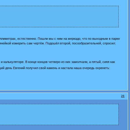
иллиметрах, естественно. Пошли мы с ним на меркадо, что по выходным в парке
инейкой измерить сам чертёж. Подошёл второй, посообразительней, спросил:
 калькуляторе. В конце концов четверо из них замолчали, а пятый, сияя как
ий день Евгений получил свой камень и настала наша очередь охренеть:
26