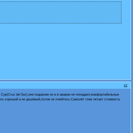
22
 Сур(Cruz del Sur),они подороже но и в аварии не попадают,комфортабельные
ать хороший а не дешёвый,потом не плюйтесь.Самолёт тоже летает стоимость