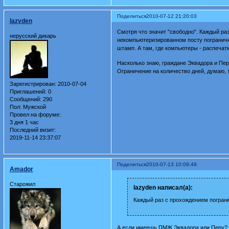
Поделиться
2010-07-12 21:20:03
lazyden
Смотря что значит "свободно". Каждый ра
нерусский дикарь
некомпьютеризированном посту пограничник
штамп. А там, где компьютеры - распечатк
Насколько знаю, граждане Эквадора и Пер
Ограничение на количество дней, думаю, 
Зарегистрирован
: 2010-07-04
Приглашений:
0
Сообщений:
290
Пол:
Мужской
Провел на форуме:
3 дня 1 час
Последний визит:
2019-11-14 23:37:07
Поделиться
2010-07-13 10:09:49
Amador
Старожил
lazyden написал(а):
Каждый раз с прохождением погранк
А если имеешь ПМЖ Эквадора или Перу?