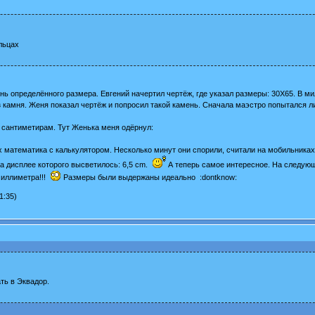
льцах
ь определённого размера. Евгений начертил чертёж, где указал размеры: 30Х65. В м
 камня. Женя показал чертёж и попросил такой камень. Сначала маэстро попытался л
 сантиметирам. Тут Женька меня одёрнул:
математика с калькулятором. Несколько минут они спорили, считали на мобильниках и
а дисплее которого высветилось: 6,5 cm.
А теперь самое интересное. На следующ
миллиметра!!!
Размеры были выдержаны идеально :dontknow:
1:35)
ть в Эквадор.