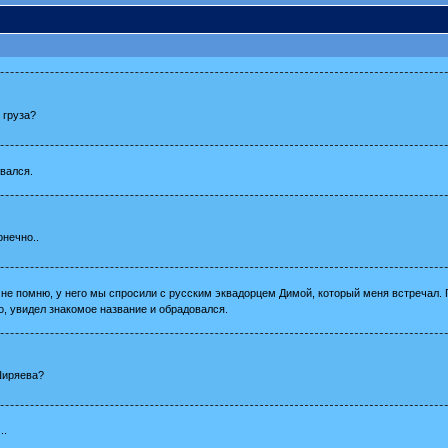
 груза?
вался.
онечно..
и не помню, у него мы спросили с русским эквадорцем Димой, который меня встречал
о, увидел знакомое название и обрадовался.
Ширяева?
..