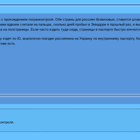
з с прохождением погранконтроля. Обе страны для россиян безвизовые, ставится штамп
и вдвоем считали на пальцах, сколько дней пробыл в Эквадоре в прошлый раз, и вычит
а на полстраницы. Если часто ездить туда-сюда, страницы в паспорте быстро кончатс
у ездят по ID, аналогично поездке россиянина на Украину по внутреннему паспорту. К
тоже есть.
онтроля.