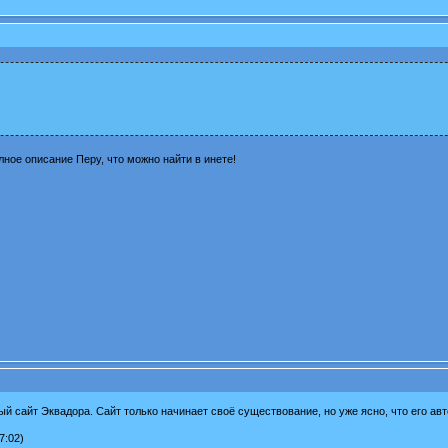
лное описание Перу, что можно найти в инете!
й сайт Эквадора. Сайт только начинает своё существование, но уже ясно, что его авт
7:02)