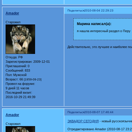
Поделиться
2010-08-04 22:29:23
Amador
Старожил
Марина написал(а):
я нашла интересный раздел о Перу
Действительно, это лучшее и наиболее по
Откуда:
РФ
Зарегистрирован
: 2009-12-01
Приглашений:
0
Сообщений:
833
Пол:
Мужской
Возраст:
66
[1959-09-23]
Провел на форуме:
9 дней 11 часов
Последний визит:
2016-10-29 21:49:39
Поделиться
2010-08-07 17:46:44
Amador
ЭКВАДОР СЕГОДНЯ
- новый русскоязычны
Старожил
Отредактировано Amador (2010-08-17 23:2