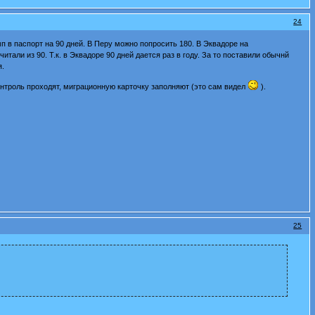
24
 в паспорт на 90 дней. В Перу можно попросить 180. В Эквадоре на
али из 90. Т.к. в Эквадоре 90 дней дается раз в году. За то поставили обычнй
я.
онтроль проходят, миграционную карточку заполняют (это сам видел
).
25