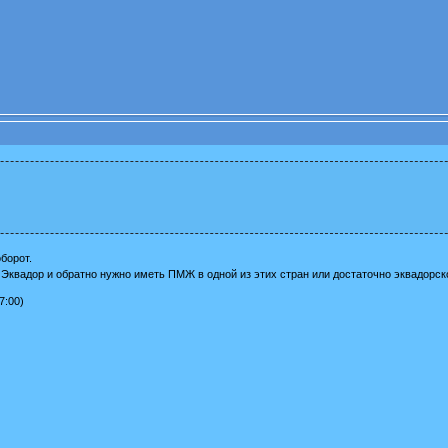
борот.
Эквадор и обратно нужно иметь ПМЖ в одной из этих стран или достаточно эквадорск
7:00)