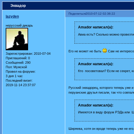
Эквадор
Поделиться
2010-07-12 02:36:22
lazyden
нерусский дикарь
Amador написал(а):
Авиа есть? Сколько можно провезти
Его не может не быть
Сам не интересо
Зарегистрирован
: 2010-07-04
Приглашений:
0
Сообщений:
290
Amador написал(а):
Пол:
Мужской
Кто посоветовал? Если не секрет, к
Провел на форуме:
3 дня 1 час
Последний визит:
2019-11-14 23:37:07
Русский эквадорец, которого теперь уже 
перуанские друзья писали, так что совпал
Amador написал(а):
Имеются в виду форум РЭДа или 
Ширяева, хотя он вроде теперь уже не его.