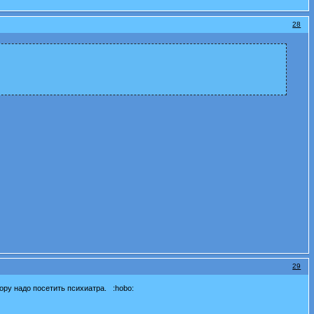
28
29
ору надо посетить психиатра. :hobo: