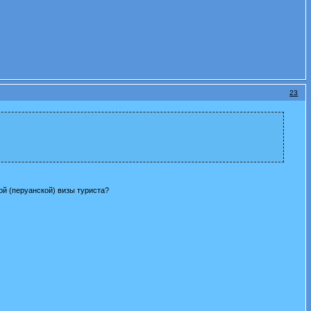
23
ой (перуанской) визы туриста?