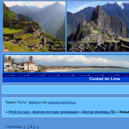
Ciudad de Lima
Привет, Гость!
Войдите
или
зарегистрируйтесь
.
»
Perú en ruso - форум русских перуанцев
»
Другие форумы ЛА
»
Эква
Страница:
«
1
2
3
»