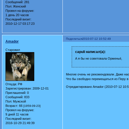
Сообщений:
281
Пол:
Женский
Провел на форуме:
1 день 20 часов
Последний визит:
2010-12-17 03:17:23
Поделиться
2010-07-12 10:52:49
Amador
Старожил
capuli написал(а):
А я бы не советовала Орменьё,
Многие очень не рекомендовали. Даже нао
Что бы свободно перемещаться из Перу в 
Откуда:
РФ
Отредактировано Amador (2010-07-12 10:5
Зарегистрирован
: 2009-12-01
Приглашений:
0
Сообщений:
833
Пол:
Мужской
Возраст:
66
[1959-09-23]
Провел на форуме:
9 дней 11 часов
Последний визит:
2016-10-29 21:49:39