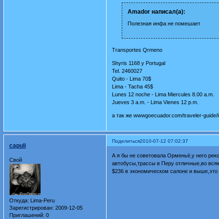
Amador написал(а):
Полезная инфа не помешает
Transportes Qrmeno
Shyris 1168 y Portugal
Tel. 2460027
Quito - Lima 70$
Lima - Tacha 45$
Lunes 12 noche - Lima Miercules 8.00 a.m.
Jueves 3 a.m. - Lima Vienes 12 p.m.
а так же wwwgoecuador.com/traveler-guide/lan
Поделиться
2010-07-12 07:02:37
capuli
А я бы не советовала Орменьё,у него рек
Свой
автобусы,трассы в Перу отличные,во вся
$236 в экономическом салоне и выше,это 
Откуда:
Lima-Peru
Зарегистрирован
: 2009-12-05
Приглашений:
0