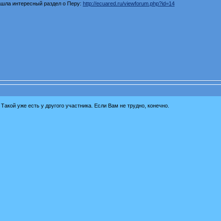
ашла интересный раздел о Перу:
http://ecuared.ru/viewforum.php?id=14
Такой уже есть у другого участника. Если Вам не трудно, конечно.