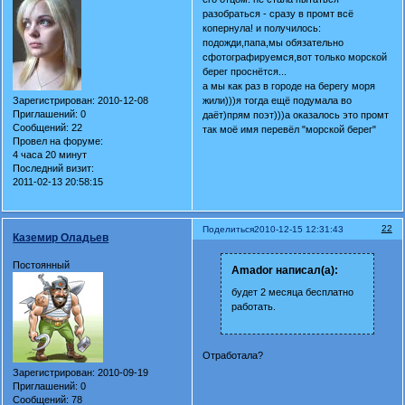
разобраться - сразу в промт всё
копернула! и получилось:
подожди,папа,мы обязательно
сфотографируемся,вот только морской
берег проснётся...
а мы как раз в городе на берегу моря
жили)))я тогда ещё подумала во
Зарегистрирован
: 2010-12-08
Приглашений:
0
даёт)прям поэт)))а оказалось это промт
Сообщений:
22
так моё имя перевёл "морской берег"
Провел на форуме:
4 часа 20 минут
Последний визит:
2011-02-13 20:58:15
22
Поделиться
2010-12-15 12:31:43
Каземир Оладьев
Постоянный
Amador написал(а):
будет 2 месяца бесплатно
работать.
Отработала?
Зарегистрирован
: 2010-09-19
Приглашений:
0
Сообщений:
78