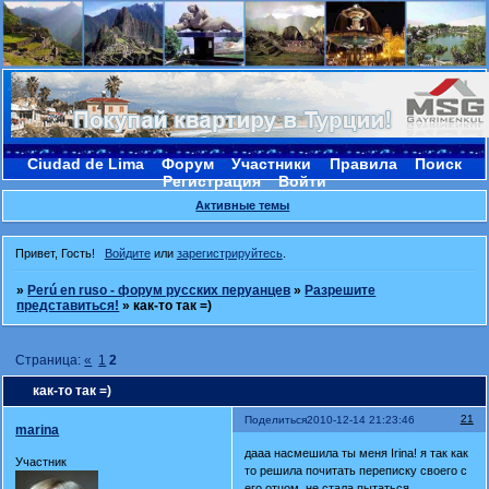
Ciudad de Lima
Форум
Участники
Правила
Поиск
Регистрация
Войти
Активные темы
Привет, Гость!
Войдите
или
зарегистрируйтесь
.
»
Perú en ruso - форум русских перуанцев
»
Разрешите
представиться!
»
как-то так =)
Страница:
«
1
2
как-то так =)
21
Поделиться
2010-12-14 21:23:46
marina
дааа насмешила ты меня Irina! я так как
Участник
то решила почитать переписку своего с
его отцом. не стала пытаться