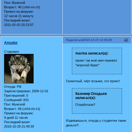
Пол:
Мужской
Возраст:
46
[1980-04-20]
Провел на форуме:
12 часов 21 минуту
Последний визит:
2011-02-03 20:23:57
23
Поделиться
2010-12-15 12:56:05
Amador
Старожил
marina написал(а):
промт так моё имя перевёл
"морской берег"
Галантный, чёрт возьми, это промт!
Откуда:
РФ
Зарегистрирован
: 2009-12-01
Каземир Оладьев
Приглашений:
0
написал(а):
Сообщений:
833
Пол:
Мужской
Отработала?
Возраст:
66
[1959-09-23]
Провел на форуме:
9 дней 11 часов
Издеваешься, откуда у студентки такие
Последний визит:
деньги?!
2016-10-29 21:49:39