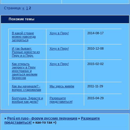
Страница:
«
1
2
Похожие темы
В какой стране
Хочу в Перу!
2014-08-17
можно навсегда
затеряться
И так бывает.
Хочу в Перу!
2010-12-08
Разные новости из
Перу и о Перу.
Как открыть
Хочу в Перу!
2015-02-02
эмпресу в Перу
иностранцу и
заняться мелким
бизнесом
Как вы начинали? -
Мы здесь живём
2011-11-29
вопрос старожилам
Болтушка, Здрасте и
Разрешите
2015-04-29
вообще как дела?
представиться!
»
Perú en ruso - форум русских перуанцев
»
Разрешите
представиться!
»
как-то так =)